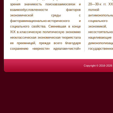
зрения значимость поискавзаимосвязи и
20—30-х гг. XX в., т.е. с тех пор, когда в
взаимообусловлен­ности факторов
полной мереобозначили себя
экономической среды с
антимонопольные концепции и идеи
фактораминационально-исторического и
социального контроля обществанад
социального свойства. Сменившая в конце
экономикой, проливающие свет на
XIX в.классическую политическую эконо­мию
несостоятельность принципа laissez faire и
неоклассическая экономическая теориястала
нацеливающие намногообразные меры
ее преемницей, прежде всего благодаря
демонополизации хозяйства посредством
сохранению «верности» идеалам«чистой»
государственноговмешательства в
Copyright © 2016-202