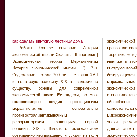
как сделать винтовую лестницу дома
экономической
экономику. В эт
Работы Краткое описание История
превзошла свою предше­ственницуво многих
первых, новое,сложившееся к 30-м гг. XIX в.
экономической мысли Cкачать | Шпаргалки |
теоретико-методологических аспектах. Глав­
социально-институциональное направление
Экономическая теория Меркантилизм
ным же в этой связи явилосьвнедрение в
эко­номическоймысли, которое в
История экономической мысли... `); //-->
инструментарий эконо­мического анализа
обозначившихся трех его научных течениях
Содержание ...около 200 лет— с конца XVII
базирующихся наматематическом «языке»
часто просто называютамериканским
в. по вторую половину XIX в., заложив,по
маржинальных принципов, придавших новой
институционализмом, во-вторых,
существу, основы для современной
экономической теории большую
появившиеся в 1933 г.
экономической науки. Ее лидеры, во мно­
степеньдостоверности и способствовавших
доказательныетеоретиче­ские обоснования
гомправомерно осудив протекционизм
обособлению в ее составе
функционирования рыночных хозяйственных
меркантилистов, основа­тельно
самостоятельногораздела —
структур вусловиях несовершенной
противостоялиантирыночным
микроэкономики. 3. Экономические учения
(монополистической) конкурен­ции и, наконец,
реформаторским концепци­ям первой
эпохи регулируемойрыночной экономи­ки.
половины XIX в. Вместе с тем«классики»
Данная эпоха — эпоха новейшей истории
совершенно неоправданно упускали из поля
экономических уче­ний— берет свое начало с