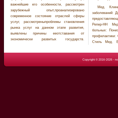
важнейшие его особенности, рассмотрен
Мед. Клин
зарубежный опыт,проанализировано
заболеваний: Д
современное состояние отраслей сферы
предоставляю
услуг, рассмотреныпроблемы становления
Репер-НН Ме
рынка услуг на данном этапе развития,
больных: Пони
выявлены причины ееотставания от
профилактики: 
экономически развитых государств.
Стиль Мед. Б
Copyright © 2016-2026 - 