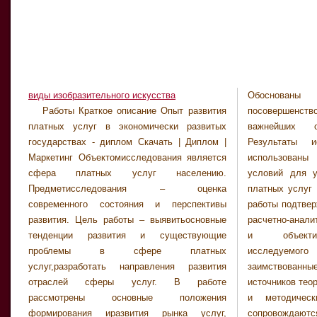
виды изобразительного искусства
Обоснов
Работы Краткое описание Опыт развития
посовершенствованию направлений развития
платных услуг в экономически развитых
важнейших отраслей сферы услуг.
государствах - диплом Cкачать | Диплом |
Результаты исследования могут быть
Маркетинг Объектомисследования является
использованы в целяхформирования
сфера платных услуг населению.
условий для устойчивого развития сферы
Предметисследования – оценка
платных услуг в РеспубликеБеларусь.Автор
современного состояния и перспективы
работы подтверждает,что приведенный в ней
развития. Цель работы – выявитьосновные
расчетно-аналитиче­ский материал правильно
тенденции развития и существующие
и объективноотражает состояние
проблемы в сфере платных
исследуемого про­цесса, а все
услуг,разработать направления развития
заимствованные из литературныхи других
отраслей сферы услуг. В работе
источников теоретиче­ские, методологические
рассмотрены основные положения
и методические положения иконцепции
формирования иразвития рынка услуг,
сопровожда­ются