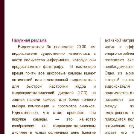
Наружная реклама
активной матри
жидкокристалли
Видоискатели За последние 20-30 лет
ярких и эффективных с точки зрения
при использовании дорогой цифровой
видоискатели существенно изменились в
энергопотребления. Некоторые камеры
зеркальной камеры вы получите более
части количества информации, которую они
позволяют включать дисплей только при
точное изображение, поскольку сможете
предоставляют фотографу. В настоящее
необходимости упорядочивания снимков.
видеть объект сквозь тот же объектив. Если
время почти все цифровые камеры имеют
Одна из моих камер содержит сенсор,
вы носите очки, позаботьтесь о том, чтобы
оптический или электронный видоискатель
который включает дисплей электронного
оптический видоискатель обеспечивал
для быстрой настройки кадра и
видоискателя только тогда, когда глаз
корректировку диоптрий. При такой
жидкокристаллический дисплей (LCD) на
прижимается к окошку просмотра. Она также
возможности вам не придется пользоваться
задней панели камеры для более точного
позволяет автоматически переключаться
очками при работе с фотокамерой. Если вы
выбора композиции и просмотра снимков.
между жидкокристаллическим и
вынуждены постоянно носить очки,
Единственное, что стоит проверить при
электронным видоискателем. Чаще всего
удостоверьтесь, что фотокамера
покупке камеры, — это качество
приходится пользоваться электронным или
изображения на жидкокристаллическом
оптическим видоискателем. Важную роль
дисплее в ясный солнечный день (многие
играет его местоположение. В окошке