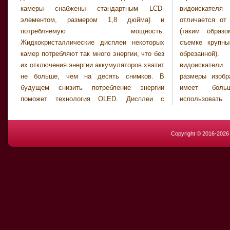
камеры снабжены стандартным LCD-
видоискателя панорама несколько
элементом, размером 1,8 дюйма) и
отличается от того, что «видит» объектив
потребляемую мощность.
(таким образом, часть изображения при
Жидкокристаллические дисплеи некоторых
съемке крупным планом может оказаться
камер потребляют так много энергии, что без
обрезанной). Многие оптические
их отключения энергии аккумуляторов хватит
видоискатели позволяют четко увидеть
не больше, чем на десять снимков. В
размеры изображения. Когда выбор кадра
будущем снизить потребление энергии
имеет большое значение, следует
поможет технология OLED. Дисплеи с
использовать для настройки
Copyright © 2016-202