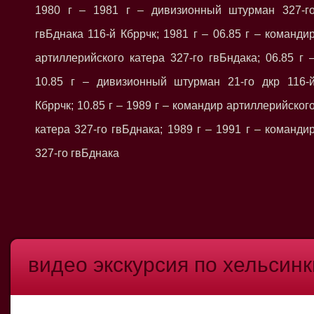
1980 г – 1981 г – дивизионный штурман 327-г
гвБднака 116-й Кбррчк; 1981 г – 06.85 г – команди
артиллерийского катера 327-го гвБндака; 06.85 г 
10.85 г – дивизионный штурман 21-го дкр 116-
Кбррчк; 10.85 г – 1989 г – командир артиллерийског
катера 327-го гвБднака; 1989 г – 1991 г – команди
327-го гвБднака
видео экскурсия по хельсинк