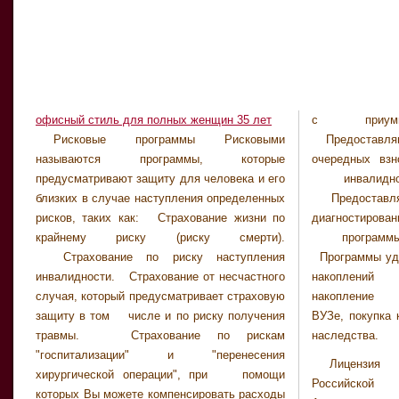
офисный стиль для полных женщин 35 лет
с приумно
Рисковые программы Рисковыми
Предоставляют освобождение от уплаты
называются программы, которые
очередных взносов в случае наступления
предусматривают защиту для человека и его
инвалидности 1-й или 2-ой группы.
близких в случае наступления определенных
Предоставляют страховую защиту при
рисков, таких как: Страхование жизни по
диагностировании в период действия
крайнему риску (риску смерти).
программы критического заболевания
Страхование по риску наступления
Программы удобны и выгодны для целевых
инвалидности. Страхование от несчастного
накоплений (пенсионные программы,
случая, который предусматривает страховую
накопление на обучение ваших детей в
защиту в том числе и по риску получения
ВУЗе, покупка квартиры и т.п.) Программы
травмы. Страхование по рискам
наследства.
"госпитализации" и "перенесения
Лицензия
хирургической операции", при помощи
Российско
которых Вы можете компенсировать расходы