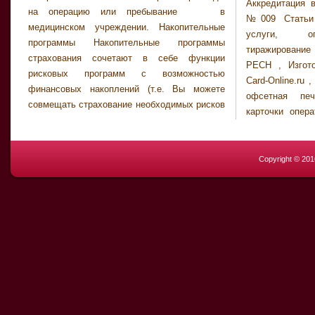
Аккредитация 
на операцию или пребывание в
№009 Статьи 
медицинском учреждении. Накопительные
услуги, оп
программы Накопительные программы
тиражирование ,
страхования сочетают в себе функции
PECH , Изгото
рисковых программ с возможностью
Card-Online.ru 
финансовых накоплений (т.е. Вы можете
офсетная печ
совмещать страхование необходимых рисков
карточки опера
Copyright © 20